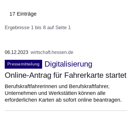
17 Einträge
Ergebnisse 1 bis 8 auf Seite 1
:17
06.12.2023
wirtschaft.hessen.de
Ergebnisse:Ergebnisse
Digitalisierung
1
Pressemitteilung
bis
Online-Antrag für Fahrerkarte startet
8
auf
Berufskraftfahrerinnen und Berufskraftfahrer,
Seite
Unternehmen und Werkstätten können alle
1
erforderlichen Karten ab sofort online beantragen.