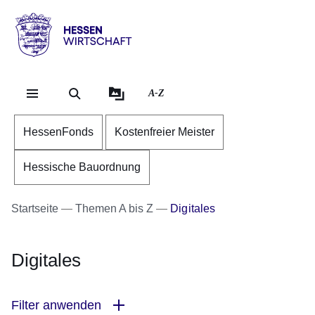
Direkt zum Kopf der Se
Direkt zum Inhalt
Direkt zum Fuß der Sei
Hessen
-
Wirtschaft
A-Z
HessenFonds
Kostenfreier Meister
Hessische Bauordnung
Startseite
Themen A bis Z
Digitales
Digitales
Filter anwenden