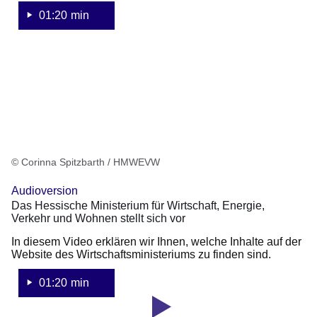
Verkehr
01:20 min
und
Wohnen
stellt
sich
vor
(Audioversion)
© Corinna Spitzbarth / HMWEVW
Audioversion
Das Hessische Ministerium für Wirtschaft, Energie,
Verkehr und Wohnen stellt sich vor
In diesem Video erklären wir Ihnen, welche Inhalte auf der
Website des Wirtschaftsministeriums zu finden sind.
01:20 min
Youtube
:Dauer: