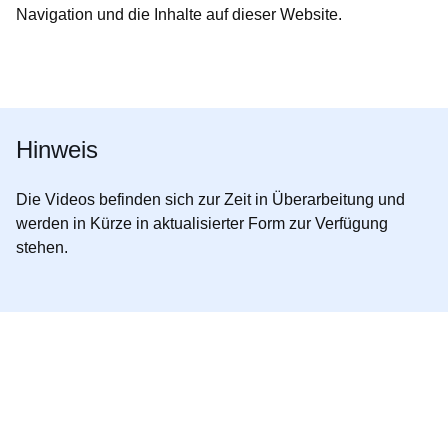
Navigation und die Inhalte auf dieser Website.
Öffnet sich in einem neuen Fenster
Öffnet sich in einem neuen Fenster
Öffnet sich in einem neuen Fenster
Öffnet sich in einem neuen Fenster
Öffnet sich in einem neuen Fenster
Hinweis
Die Videos befinden sich zur Zeit in Überarbeitung und
werden in Kürze in aktualisierter Form zur Verfügung
stehen.
Youtube
:Dauer:
Video:
11
Minuten,
Willkommen
7
auf