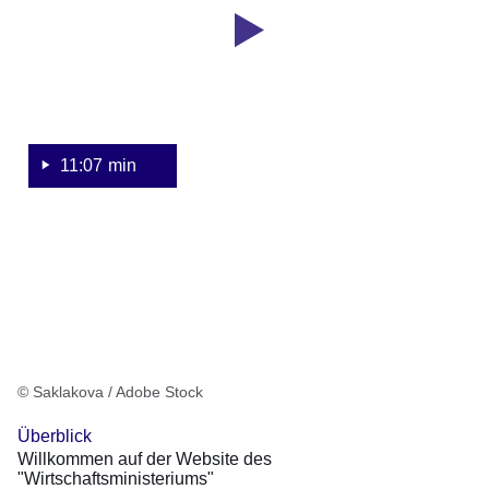
Sekunden
der
Website
des
"Wirtschaftsministeriums"
11:07 min
© Saklakova / Adobe Stock
Überblick
Willkommen auf der Website des
"Wirtschaftsministeriums"