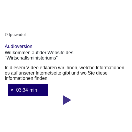
© Ipuwadol
Audioversion
Willkommen auf der Website des
"Wirtschaftsministeriums"
In diesem Video erklären wir Ihnen, welche Informationen
es auf unserer Internetseite gibt und wo Sie diese
Informationen finden.
03:34 min
Youtube
:Dauer:
Video:
3
Minuten,
Das
34
Hessische
Sekunden