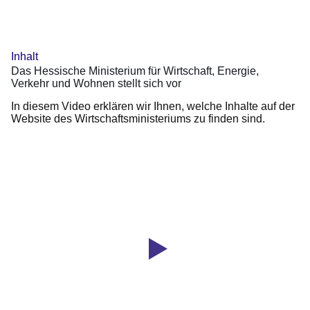
Ministerium
für
Wirtschaft,
Inhalt
Energie,
Das Hessische Ministerium für Wirtschaft, Energie,
Verkehr
Verkehr und Wohnen stellt sich vor
und
In diesem Video erklären wir Ihnen, welche Inhalte auf der
Wohnen
Website des Wirtschaftsministeriums zu finden sind.
stellt
sich
vor
Youtube
:Dauer:
Video:
1
Minute,
Das
20
Hessische
Sekunden
Ministerium
für
Wirtschaft,
Energie,