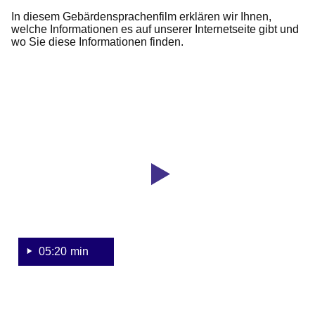
In diesem Gebärdensprachenfilm erklären wir Ihnen,
welche Informationen es auf unserer Internetseite gibt und
wo Sie diese Informationen finden.
Youtube
:Dauer:
Video:
5
Minuten,
Willkommen
20
auf
Sekunden
der
Website
des
"Wirtschaftsministeriums"
(Audioversion)
05:20 min