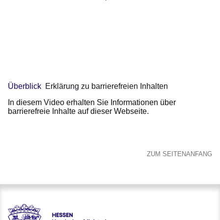
Video:
1
Minute,
Erklärung
20
zu
Sekunden
barrierefreien
Inhalten
Überblick
Erklärung zu barrierefreien Inhalten
In diesem Video erhalten Sie Informationen über
barrierefreie Inhalte auf dieser Webseite.
ZUM SEITENANFANG