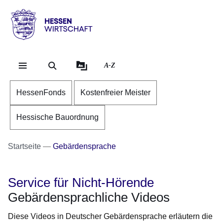
Direkt zum Kopf der Se
Direkt zum Inhalt
Direkt zum Fuß der Sei
Hessen
-
Wirtschaft
A-Z
HessenFonds
Kostenfreier Meister
Hessische Bauordnung
Startseite
Gebärdensprache
Service für Nicht-Hörende
Gebärdensprachliche Videos
Diese Videos in Deutscher Gebärdensprache erläutern die