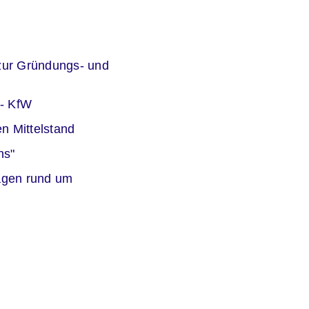
er
zur Gründungs- und
er
 - KfW
er
n Mittelstand
er
ns"
er
agen rund um