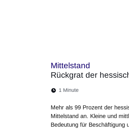
Mittelstand
Rückgrat der hessisc
Lesedauer:
1 Minute
Öffnet sich in einem 
Öffnet sich in e
Öffnet sich
Öffnet 
Öf
Mehr als 99 Prozent der hes
Mittelstand an. Kleine und mi
Bedeutung für Beschäftigung 