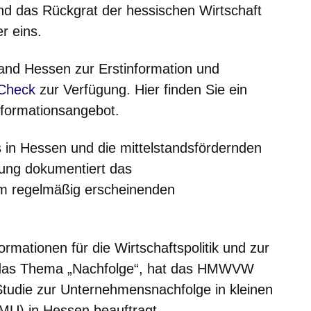
ind das Rückgrat der hessischen Wirtschaft
r eins.
and Hessen zur Erstinformation und
in einem neuen Fenster
-Check
zur Verfügung. Hier finden Sie ein
Informationsangebot.
s in Hessen und die mittelstandsfördernden
ng dokumentiert das
em regelmäßig erscheinenden
ormationen für die Wirtschaftspolitik und zur
ür das Thema „Nachfolge“, hat das HMWVW
Studie zur Unternehmensnachfolge in kleinen
MU) in Hessen beauftragt.