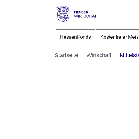
Direkt zum Kopf der S
Direkt zum Inhalt
Direkt zum Fuß der Se
Hessen
-
HessenFonds
Kostenfreier Meis
Wirtschaft
Startseite
Wirtschaft
Mittelst