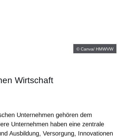
© Canva/ HMWVW
hen Wirtschaft
neuen Fenster
inem neuen Fenster
 in einem neuen Fenster
sich in einem neuen Fenster
fnet sich in einem neuen Fenster
sischen Unternehmen gehören dem
ttlere Unternehmen haben eine zentrale
und Ausbildung, Versorgung, Innovationen