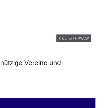
© Canva / HMWVW
nnützige Vereine und
er
Fenster
euen Fenster
em neuen Fenster