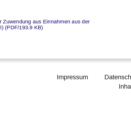
er
er Zuwendung aus Einnahmen aus der
el) (PDF/193.9 KB)
Impressum
Datensch
Inha
um für Wirtschaft, Energie, Verkehr, Wohnen und 