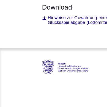
Download
Öffnet sich in einem neuen Fenst
Hinweise zur Gewährung ein
Datei
Glücksspielabgabe (Lottomitt
Hessen - Hessisches Ministeri