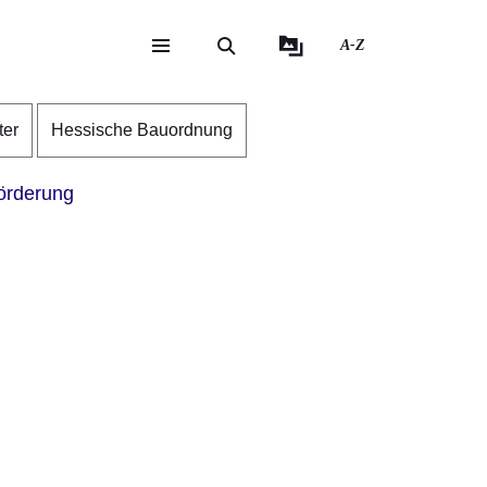
A-Z
eite
ite
ter
Hessische Bauordnung
örderung