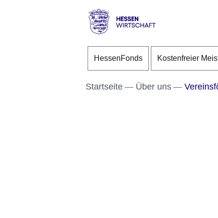
Direkt zum Kopf der S
Direkt zum Inhalt
Direkt zum Fuß der Se
Hessen
-
HessenFonds
Kostenfreier Meis
Wirtschaft
Startseite
Über uns
Vereinsf