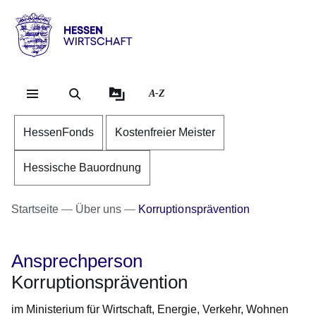
Direkt zum Kopf der Se
Direkt zum Inhalt
Direkt zum Fuß der Sei
Hessen
-
Wirtschaft
A-Z
HessenFonds
Kostenfreier Meister
Hessische Bauordnung
Startseite
Über uns
Korruptionsprävention
Ansprechperson
Korruptionsprävention
im Ministerium für Wirtschaft, Energie, Verkehr, Wohnen