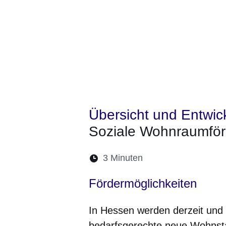
Übersicht und Entwic
Soziale Wohnraumfö
Lesedauer:
3 Minuten
Öffnet sich in eine
Öffnet sich in 
Öffnet sic
Öffnet
Ö
Fördermöglichkeiten
In Hessen werden derzeit und 
bedarfsgerechte neue Wohnstan