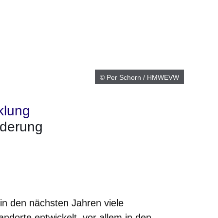
© Per Schorn / HMWEVW
klung
rderung
m neuen Fenster
einem neuen Fenster
h in einem neuen Fenster
 sich in einem neuen Fenster
ffnet sich in einem neuen Fenster
in den nächsten Jahren viele
dorte entwickelt, vor allem in den