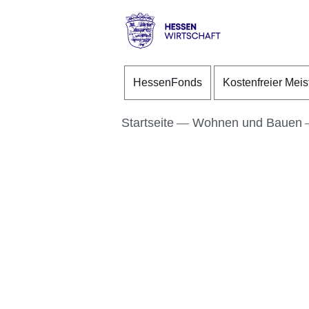
Direkt zum Kopf der S
Direkt zum Inhalt
Direkt zum Fuß der Se
Hessen
-
HessenFonds
Kostenfreier Meis
Wirtschaft
Startseite
Wohnen und Bauen