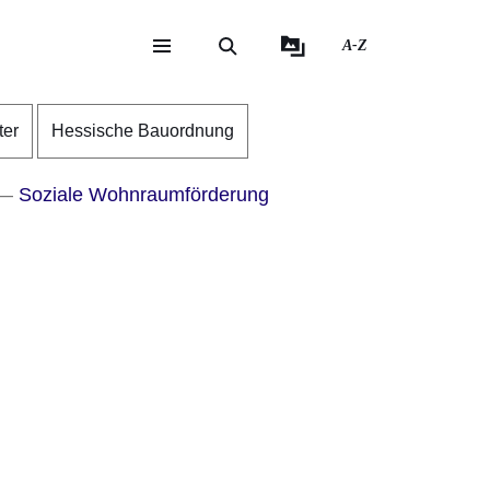
A-Z
eite
ite
ter
Hessische Bauordnung
Soziale Wohnraumförderung