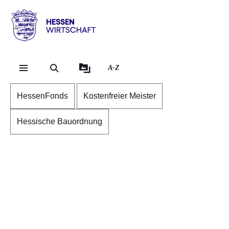
Direkt zum Kopf der S
Direkt zum Inhalt
Direkt zum Fuß der Se
Hessen
-
Wirtschaft
A-Z
HessenFonds
Kostenfreier Meister
Hessische Bauordnung