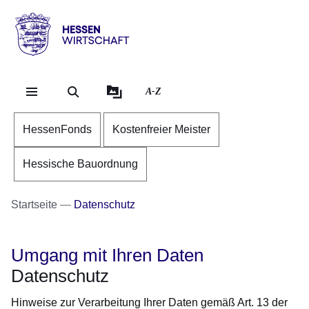
Direkt zum Kopf der Se
Direkt zum Inhalt
Direkt zum Fuß der Sei
Hessen
-
Wirtschaft
A-Z
HessenFonds
Kostenfreier Meister
Hessische Bauordnung
Startseite
Datenschutz
Umgang mit Ihren Daten
Datenschutz
Hinweise zur Verarbeitung Ihrer Daten gemäß Art. 13 der