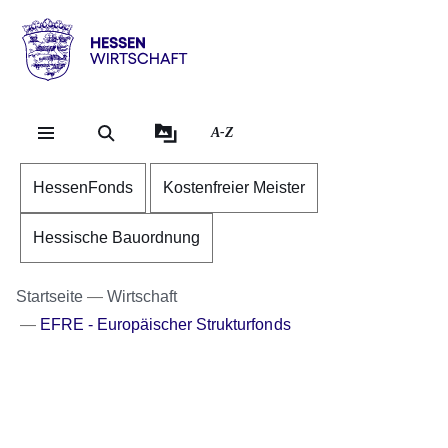
Direkt zum Kopf der Se
Direkt zum Inhalt
Direkt zum Fuß der Sei
Hessen
-
Wirtschaft
A-Z
HessenFonds
Kostenfreier Meister
Hessische Bauordnung
Startseite
Wirtschaft
EFRE - Europäischer Strukturfonds