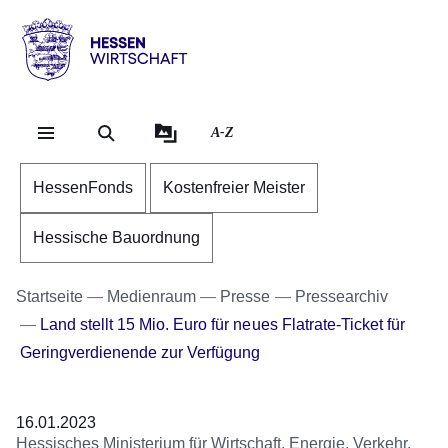
Direkt zum Kopf der Se
Direkt zum Inhalt
Direkt zum Fuß der Sei
Hessen
-
Wirtschaft
A-Z
HessenFonds
Kostenfreier Meister
Hessische Bauordnung
Startseite
Medienraum
Presse
Pressearchiv
Land stellt 15 Mio. Euro für neues Flatrate-Ticket für
Geringverdienende zur Verfügung
16.01.2023
Hessisches Ministerium für Wirtschaft, Energie, Verkehr,