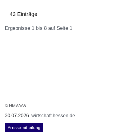
43 Einträge
Ergebnisse 1 bis 8 auf Seite 1
:43
Ergebnisse:Ergebnisse
1
bis
8
auf
Seite
1
© HMWVW
30.07.2026
wirtschaft.hessen.de
Pressemitteilung