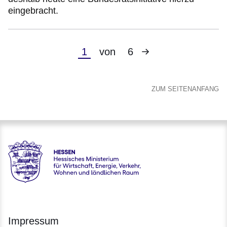
eingebracht.
Nächste
Aktuelle
1
von
6
Seite
Seite
ZUM SEITENANFANG
Hessen - Hessisches Ministerium für Wirtschaft, Energie, V
Impressum