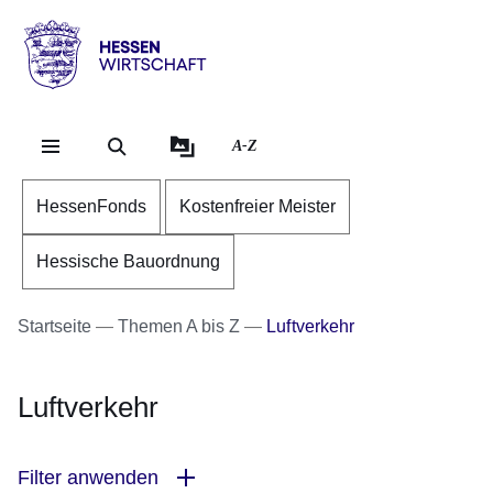
Direkt zum Kopf der Se
Direkt zum Inhalt
Direkt zum Fuß der Sei
Hessen
-
Wirtschaft
A-Z
HessenFonds
Kostenfreier Meister
Hessische Bauordnung
Startseite
Themen A bis Z
Luftverkehr
Luftverkehr
Filter anwenden