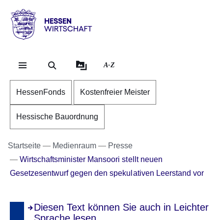
Direkt zum Kopf der Se
Direkt zum Inhalt
Direkt zum Fuß der Sei
Hessen
-
Wirtschaft
A-Z
HessenFonds
Kostenfreier Meister
Hessische Bauordnung
Startseite
Medienraum
Presse
Wirtschaftsminister Mansoori stellt neuen
Gesetzesentwurf gegen den spekulativen Leerstand vor
Diesen Text können Sie auch in Leichter
Sprache lesen.