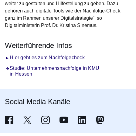
weiter zu gestalten und Hilfestellung zu geben. Dazu
gehören auch digitale Tools wie der Nachfolge-Check,
ganz im Rahmen unserer Digitalstrategie“, so
Digitalministerin Prof. Dr. Kristina Sinemus.
Weiterführende Infos
Öffnet sich in einem neuen Fenster
Hier geht es zum Nachfolgecheck
Studie: Unternehmensnachfolge in KMU
in Hessen
Social Media Kanäle
Facebook - Wirtschaftsministerium Hessen
Öffnet sich in einem neuen Fenster
X - Wirtschaft Hessen
Öffnet sich in einem neuen Fenster
Wirtschaft Hessen bei Instagram
Öffnet sich in einem neuen Fenster
Youtube - Wirtschaftsministerium 
Öffnet sich in einem neuen Fenster
Linkedin - Wirtschaftsmini
Öffnet sich in einem neuen
Wirtschaftsminist
Öffnet sich in ein