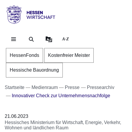
Direkt zum Kopf der Se
Direkt zum Inhalt
Direkt zum Fuß der Sei
Hessen
-
Wirtschaft
A-Z
HessenFonds
Kostenfreier Meister
Hessische Bauordnung
Startseite
Medienraum
Presse
Pressearchiv
Innovativer Check zur Unternehmensnachfolge
21.06.2023
Hessisches Ministerium für Wirtschaft, Energie, Verkehr,
Wohnen und ländlichen Raum