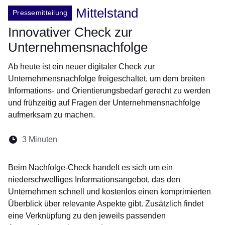
Mittelstand
Pressemitteilung
Innovativer Check zur
Unternehmensnachfolge
Ab heute ist ein neuer digitaler Check zur
Unternehmensnachfolge freigeschaltet, um dem breiten
Informations- und Orientierungsbedarf gerecht zu werden
und frühzeitig auf Fragen der Unternehmensnachfolge
aufmerksam zu machen.
Lesedauer:
3 Minuten
Öffnet sich in einem neuen Fenster
Öffnet sich in einem neuen Fenster
Öffnet sich in einem neuen Fenste
Öffnet sich in einem neuen Fe
Öffnet sich in einem neu
Beim Nachfolge-Check handelt es sich um ein
niederschwelliges Informationsangebot, das den
Unternehmen schnell und kostenlos einen komprimierten
Überblick über relevante Aspekte gibt. Zusätzlich findet
eine Verknüpfung zu den jeweils passenden