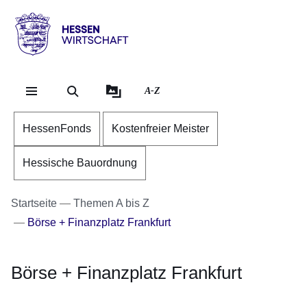
Direkt zum Kopf der Se
Direkt zum Inhalt
Direkt zum Fuß der Sei
Hessen
-
Wirtschaft
A-Z
HessenFonds
Kostenfreier Meister
Hessische Bauordnung
Startseite
Themen A bis Z
Börse + Finanzplatz Frankfurt
Börse + Finanzplatz Frankfurt