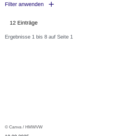
Filter anwenden
12 Einträge
Ergebnisse 1 bis 8 auf Seite 1
:12
Ergebnisse:Ergebnisse
1
bis
8
auf
Seite
1
© Canva / HMWVW