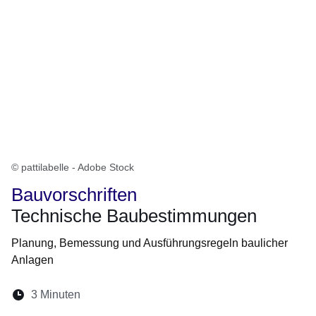
© pattilabelle - Adobe Stock
Bauvorschriften
Technische Baubestimmungen
Planung, Bemessung und Ausführungsregeln baulicher
Anlagen
Lesedauer:
3 Minuten
Öffnet sich in einem neuen Fenster
Öffnet sich in einem neuen Fenster
Öffnet sich in einem neuen Fenste
Öffnet sich in einem neuen Fe
Öffnet sich in einem neu