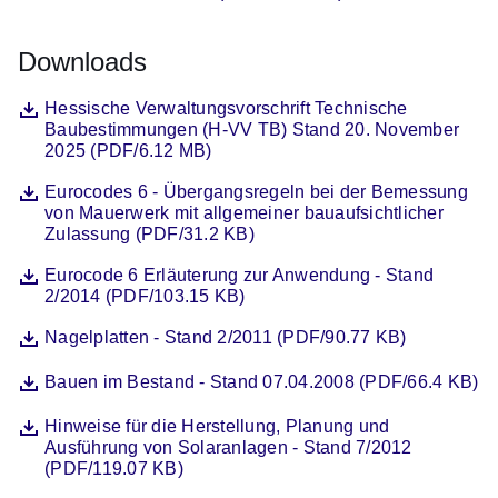
Downloads
Datei
Öffnet sich in einem neuen Fenster
Hessische Verwaltungsvorschrift Technische
Baubestimmungen (H-VV TB) Stand 20. November
2025 (PDF/6.12 MB)
Datei
Öffnet sich in einem neuen Fenster
Eurocodes 6 - Übergangsregeln bei der Bemessung
von Mauerwerk mit allgemeiner bauaufsichtlicher
Zulassung (PDF/31.2 KB)
Datei
Öffnet sich in einem neuen Fenster
Eurocode 6 Erläuterung zur Anwendung - Stand
2/2014 (PDF/103.15 KB)
Datei
Öffnet sich in einem neuen Fenster
Nagelplatten - Stand 2/2011 (PDF/90.77 KB)
Datei
Öffnet sich in einem neuen Fenster
Bauen im Bestand - Stand 07.04.2008 (PDF/66.4 KB)
Datei
Öffnet sich in einem neuen Fenster
Hinweise für die Herstellung, Planung und
Ausführung von Solaranlagen - Stand 7/2012
(PDF/119.07 KB)