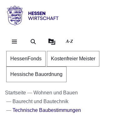
Direkt zum Kopf der Se
Direkt zum Inhalt
Direkt zum Fuß der Sei
Hessen
-
Wirtschaft
A-Z
HessenFonds
Kostenfreier Meister
Hessische Bauordnung
Startseite
Wohnen und Bauen
Baurecht und Bautechnik
Technische Baubestimmungen