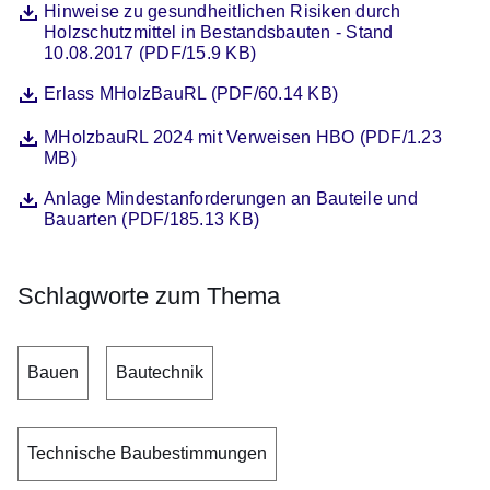
Datei
Öffnet sich in einem neuen Fenster
Hinweise zu gesundheitlichen Risiken durch
Holzschutzmittel in Bestandsbauten - Stand
10.08.2017 (PDF/15.9 KB)
Datei
Öffnet sich in einem neuen Fenster
Erlass MHolzBauRL (PDF/60.14 KB)
Datei
Öffnet sich in einem neuen Fenster
MHolzbauRL 2024 mit Verweisen HBO (PDF/1.23
MB)
Datei
Öffnet sich in einem neuen Fenster
Anlage Mindestanforderungen an Bauteile und
Bauarten (PDF/185.13 KB)
Schlagworte zum Thema
Bauen
Bautechnik
Technische Baubestimmungen