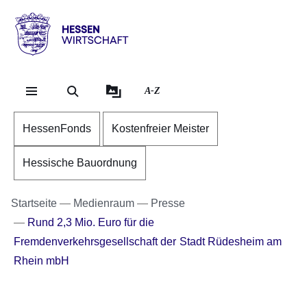
Direkt zum Kopf der Se
Direkt zum Inhalt
Direkt zum Fuß der Sei
Hessen
-
Wirtschaft
A-Z
HessenFonds
Kostenfreier Meister
Hessische Bauordnung
Startseite
Medienraum
Presse
Rund 2,3 Mio. Euro für die
Fremdenverkehrsgesellschaft der Stadt Rüdesheim am
Rhein mbH