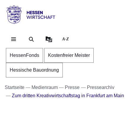
Direkt zum Kopf der Se
Direkt zum Inhalt
Direkt zum Fuß der Sei
Hessen
-
Wirtschaft
A-Z
HessenFonds
Kostenfreier Meister
Hessische Bauordnung
Startseite
Medienraum
Presse
Pressearchiv
Zum dritten Kreativwirtschaftstag in Frankfurt am Main