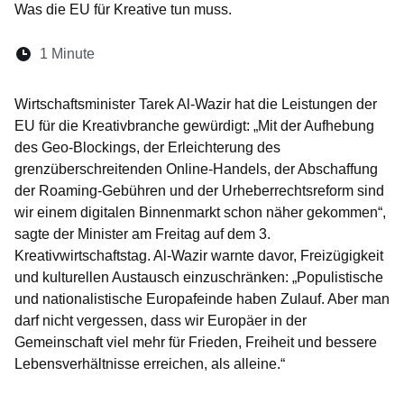
Was die EU für Kreative tun muss.
Lesedauer:
1 Minute
Öffnet sich in einem neuen Fenster
Öffnet sich in einem neuen Fenster
Öffnet sich in einem neuen Fenster
Öffnet sich in einem neuen Fen
Öffnet sich in einem neuen
Wirtschaftsminister Tarek Al-Wazir hat die Leistungen der
EU für die Kreativbranche gewürdigt: „Mit der Aufhebung
des Geo-Blockings, der Erleichterung des
grenzüberschreitenden Online-Handels, der Abschaffung
der Roaming-Gebühren und der Urheberrechtsreform sind
wir einem digitalen Binnenmarkt schon näher gekommen“,
sagte der Minister am Freitag auf dem 3.
Kreativwirtschaftstag. Al-Wazir warnte davor, Freizügigkeit
und kulturellen Austausch einzuschränken: „Populistische
und nationalistische Europafeinde haben Zulauf. Aber man
darf nicht vergessen, dass wir Europäer in der
Gemeinschaft viel mehr für Frieden, Freiheit und bessere
Lebensverhältnisse erreichen, als alleine.“