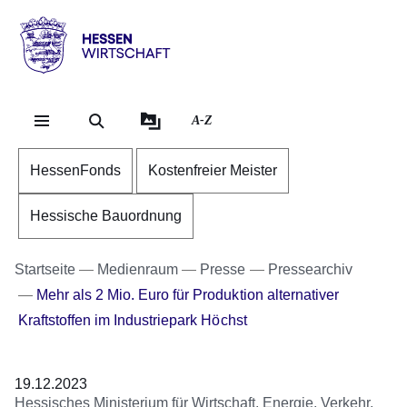
Direkt zum Kopf der Se
Direkt zum Inhalt
Direkt zum Fuß der Sei
Hessen
-
Wirtschaft
A-Z
HessenFonds
Kostenfreier Meister
Hessische Bauordnung
Startseite
Medienraum
Presse
Pressearchiv
Mehr als 2 Mio. Euro für Produktion alternativer
Kraftstoffen im Industriepark Höchst
19.12.2023
Hessisches Ministerium für Wirtschaft, Energie, Verkehr,