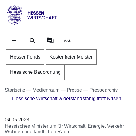
Direkt zum Kopf der Se
Direkt zum Inhalt
Direkt zum Fuß der Sei
Hessen
-
Wirtschaft
A-Z
HessenFonds
Kostenfreier Meister
Hessische Bauordnung
Startseite
Medienraum
Presse
Pressearchiv
Hessische Wirtschaft widerstandsfähig trotz Krisen
04.05.2023
Hessisches Ministerium für Wirtschaft, Energie, Verkehr,
Wohnen und ländlichen Raum