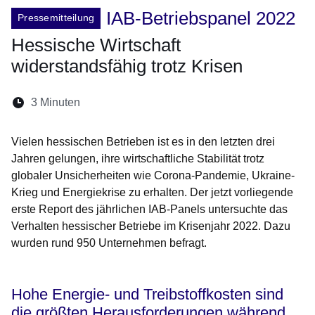
IAB-Betriebspanel 2022
Pressemitteilung
Hessische Wirtschaft
widerstandsfähig trotz Krisen
Lesedauer:
3 Minuten
Öffnet sich in einem neuen Fenster
Öffnet sich in einem neuen Fenster
Öffnet sich in einem neuen Fenste
Öffnet sich in einem neuen Fe
Öffnet sich in einem neu
Vielen hessischen Betrieben ist es in den letzten drei
Jahren gelungen, ihre wirtschaftliche Stabilität trotz
globaler Unsicherheiten wie Corona-Pandemie, Ukraine-
Krieg und Energiekrise zu erhalten. Der jetzt vorliegende
erste Report des jährlichen IAB-Panels untersuchte das
Verhalten hessischer Betriebe im Krisenjahr 2022. Dazu
wurden rund 950 Unternehmen befragt.
Hohe Energie- und Treibstoffkosten sind
die größten Herausforderungen während