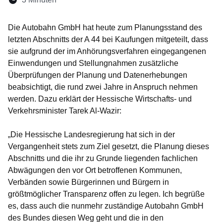
Öffnet sich in einem neuen Fenster
Öffnet sich in einem neuen Fenster
Öffnet sich in einem neuen Fenste
Öffnet sich in einem neuen Fe
Öffnet sich in einem neu
Die Autobahn GmbH hat heute zum Planungsstand des
letzten Abschnitts der A 44 bei Kaufungen mitgeteilt, dass
sie aufgrund der im Anhörungsverfahren eingegangenen
Einwendungen und Stellungnahmen zusätzliche
Überprüfungen der Planung und Datenerhebungen
beabsichtigt, die rund zwei Jahre in Anspruch nehmen
werden. Dazu erklärt der Hessische Wirtschafts- und
Verkehrsminister Tarek Al-Wazir:
„Die Hessische Landesregierung hat sich in der
Vergangenheit stets zum Ziel gesetzt, die Planung dieses
Abschnitts und die ihr zu Grunde liegenden fachlichen
Abwägungen den vor Ort betroffenen Kommunen,
Verbänden sowie Bürgerinnen und Bürgern in
größtmöglicher Transparenz offen zu legen. Ich begrüße
es, dass auch die nunmehr zuständige Autobahn GmbH
des Bundes diesen Weg geht und die in den