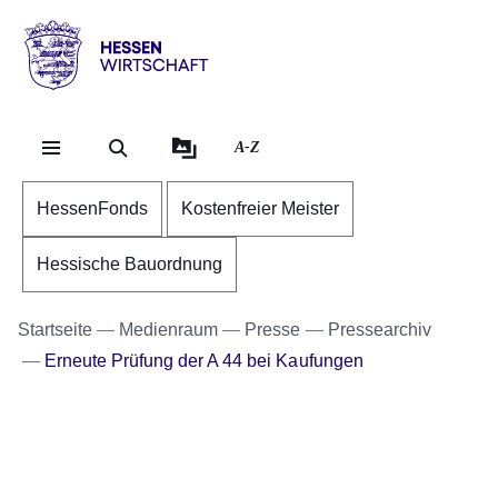
Direkt zum Kopf der Se
Direkt zum Inhalt
Direkt zum Fuß der Sei
Hessen
-
Wirtschaft
A-Z
HessenFonds
Kostenfreier Meister
Hessische Bauordnung
Startseite
Medienraum
Presse
Pressearchiv
Erneute Prüfung der A 44 bei Kaufungen