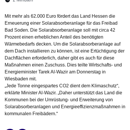
Öffnet sich in einem neuen Fenster
Öffnet sich in einem neuen Fenster
Öffnet sich in einem neuen Fenste
Öffnet sich in einem neuen Fe
Öffnet sich in einem neu
Mit mehr als 62.000 Euro fördert das Land Hessen die
Erneuerung einer Solarabsorberanlage für das Freibad
Bad Soden. Die Solarabsorberanlage soll mit circa 42
Prozent einen erheblichen Anteil des benötigten
Wärmebedarfs decken. Um die Solarabsorberanlage auf
dem Dach installieren zu können, ist eine Ertüchtigung der
Dachflächen erforderlich, daher gibt es auch für diese
Maßnahmen einen Zuschuss. Dies teilte Wirtschafts- und
Energieminister Tarek Al-Wazir am Donnerstag in
Wiesbaden mit.
„Jede Tonne eingespartes CO2 dient dem Klimaschutz“,
erklärte Minister Al-Wazir. „Daher unterstützt das Land die
Kommunen bei der Umrüstung- und Erweiterung von
Solarabsorberanlagen und Energieeffizienzmaßnahmen in
kommunalen Freibädern.“