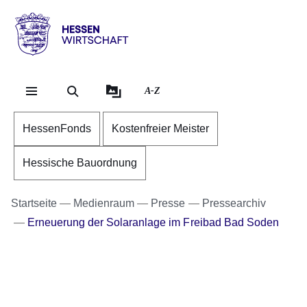
Direkt zum Kopf der Se
Direkt zum Inhalt
Direkt zum Fuß der Sei
Hessen
-
Wirtschaft
A-Z
HessenFonds
Kostenfreier Meister
Hessische Bauordnung
Startseite
Medienraum
Presse
Pressearchiv
Erneuerung der Solaranlage im Freibad Bad Soden