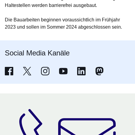
Haltestellen werden barrierefrei ausgebaut.
Die Bauarbeiten beginnen voraussichtlich im Frühjahr
2023 und sollen im Sommer 2024 abgeschlossen sein.
Social Media Kanäle
Facebook - Wirtschaftsministerium Hessen
Öffnet sich in einem neuen Fenster
X - Wirtschaft Hessen
Öffnet sich in einem neuen Fenster
Wirtschaft Hessen bei Instagram
Öffnet sich in einem neuen Fenster
Youtube - Wirtschaftsministerium 
Öffnet sich in einem neuen Fenster
Linkedin - Wirtschaftsmini
Öffnet sich in einem neuen
Wirtschaftsminist
Öffnet sich in ein