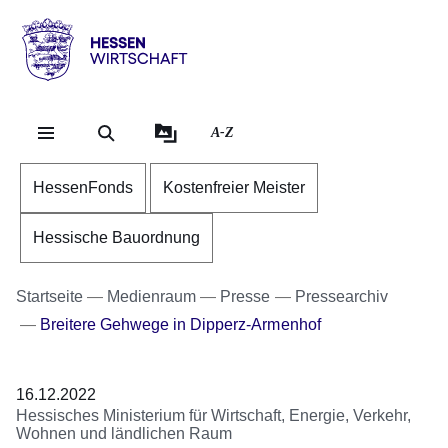
Direkt zum Kopf der Se
Direkt zum Inhalt
Direkt zum Fuß der Sei
Hessen
-
Wirtschaft
A-Z
HessenFonds
Kostenfreier Meister
Hessische Bauordnung
Startseite
Medienraum
Presse
Pressearchiv
Breitere Gehwege in Dipperz-Armenhof
16.12.2022
Hessisches Ministerium für Wirtschaft, Energie, Verkehr,
Wohnen und ländlichen Raum