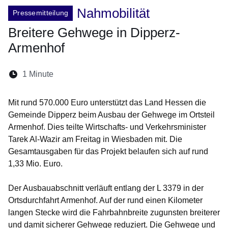
Nahmobilität
Pressemitteilung
Breitere Gehwege in Dipperz-
Armenhof
Lesedauer:
1 Minute
Öffnet sich in einem neuen Fenster
Öffnet sich in einem neuen Fenster
Öffnet sich in einem neuen Fenster
Öffnet sich in einem neuen Fen
Öffnet sich in einem neuen
Mit rund 570.000 Euro unterstützt das Land Hessen die
Gemeinde Dipperz beim Ausbau der Gehwege im Ortsteil
Armenhof. Dies teilte Wirtschafts- und Verkehrsminister
Tarek Al-Wazir am Freitag in Wiesbaden mit. Die
Gesamtausgaben für das Projekt belaufen sich auf rund
1,33 Mio. Euro.
Der Ausbauabschnitt verläuft entlang der L 3379 in der
Ortsdurchfahrt Armenhof. Auf der rund einen Kilometer
langen Stecke wird die Fahrbahnbreite zugunsten breiterer
und damit sicherer Gehwege reduziert. Die Gehwege und