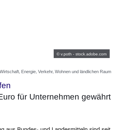
© v.poth - stock.adobe.com
 Wirtschaft, Energie, Verkehr, Wohnen und ländlichen Raum
fen
n Euro für Unternehmen gewährt
m neuen Fenster
einem neuen Fenster
h in einem neuen Fenster
 sich in einem neuen Fenster
ffnet sich in einem neuen Fenster
g aus Bundes- und Landesmitteln sind seit