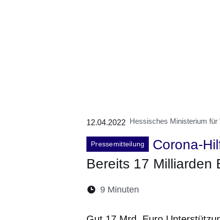
Hessisches Ministerium für
12.04.2022
Corona-Hil
Pressemitteilung
Bereits 17 Milliarde
Lesedauer:
9 Minuten
Öffnet sich in eine
Öffnet sich in 
Öffnet sic
Öffnet
Ö
Gut 17 Mrd. Euro Unterstützun