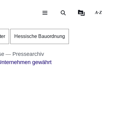
A-Z
eite
ite
ter
Hessische Bauordnung
se
Pressearchiv
r Unternehmen gewährt