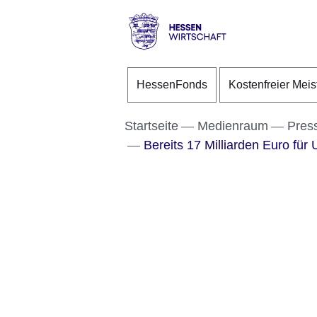
Direkt zum Kopf der S
Direkt zum Inhalt
Direkt zum Fuß der Se
Hessen
-
HessenFonds
Kostenfreier Meis
Wirtschaft
Startseite
Medienraum
Pres
Bereits 17 Milliarden Euro fü