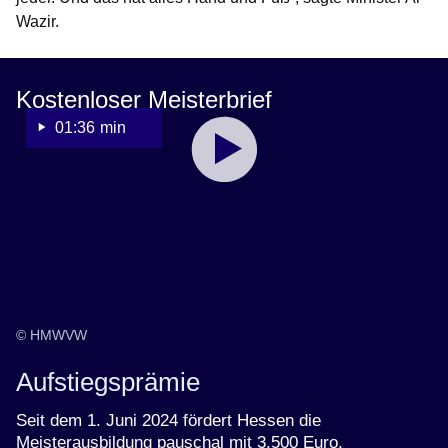
Wazir.
Kostenloser Meisterbrief
01:36 min
Youtube
:Dauer:
Video:
1
Minute,
Meisterleistung?
36
Bezahlen
Sekunden
wir!
-
1
Jahr
© HMWVW
kostenfreier
Aufstiegsprämie
Meister
für
Seit dem 1. Juni 2024 fördert Hessen die
Hessen
Meisterausbildung pauschal mit 3.500 Euro.