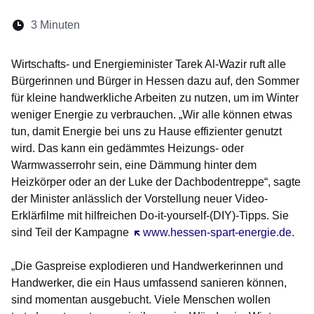
Lesedauer:
3 Minuten
Öffnet sich in einem neuen Fenster
Öffnet sich in einem neuen Fenster
Öffnet sich in einem neuen Fenste
Öffnet sich in einem neuen Fe
Öffnet sich in einem neu
Wirtschafts- und Energieminister Tarek Al-Wazir ruft alle
Bürgerinnen und Bürger in Hessen dazu auf, den Sommer
für kleine handwerkliche Arbeiten zu nutzen, um im Winter
weniger Energie zu verbrauchen. „Wir alle können etwas
tun, damit Energie bei uns zu Hause effizienter genutzt
wird. Das kann ein gedämmtes Heizungs- oder
Warmwasserrohr sein, eine Dämmung hinter dem
Heizkörper oder an der Luke der Dachbodentreppe“, sagte
der Minister anlässlich der Vorstellung neuer Video-
Erklärfilme mit hilfreichen Do-it-yourself-(DIY)-Tipps. Sie
sind Teil der Kampagne
Öffnet sich in einem neuen Fenster
www.hessen-spart-energie.de
.
„Die Gaspreise explodieren und Handwerkerinnen und
Handwerker, die ein Haus umfassend sanieren können,
sind momentan ausgebucht. Viele Menschen wollen