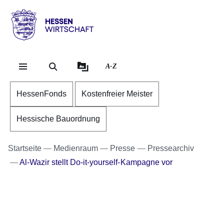
Direkt zum Kopf der Se
Direkt zum Inhalt
Direkt zum Fuß der Sei
Hessen
-
Wirtschaft
A-Z
HessenFonds
Kostenfreier Meister
Hessische Bauordnung
Startseite
Medienraum
Presse
Pressearchiv
Al-Wazir stellt Do-it-yourself-Kampagne vor