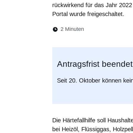
rückwirkend für das Jahr 202
Portal wurde freigeschaltet.
Lesedauer:
2 Minuten
Öffnet sich in eine
Öffnet sich in 
Öffnet sic
Öffnet
Ö
Antragsfrist beendet
Seit 20. Oktober können kei
Die Härtefallhilfe soll Hausha
bei Heizöl, Flüssiggas, Holzpel