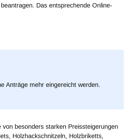
2 beantragen. Das entsprechende Online-
m neuen Fenster
einem neuen Fenster
h in einem neuen Fenster
 sich in einem neuen Fenster
ffnet sich in einem neuen Fenster
ne Anträge mehr eingereicht werden.
lte von besonders starken Preissteigerungen
lets, Holzhackschnitzeln, Holzbriketts,