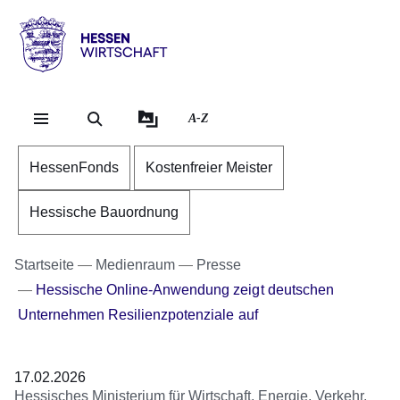
Direkt zum Kopf der Se
Direkt zum Inhalt
Direkt zum Fuß der Sei
Hessen
-
Wirtschaft
A-Z
HessenFonds
Kostenfreier Meister
Hessische Bauordnung
Startseite
Medienraum
Presse
Hessische Online-Anwendung zeigt deutschen
Unternehmen Resilienzpotenziale auf
17.02.2026
Hessisches Ministerium für Wirtschaft, Energie, Verkehr,