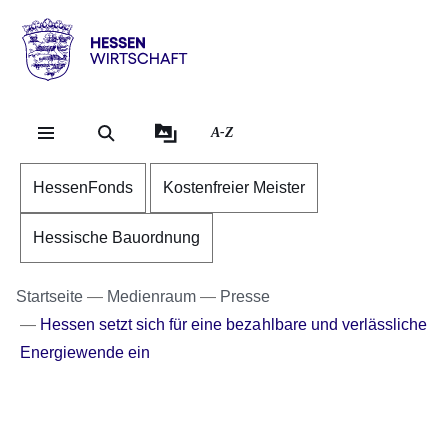
Direkt zum Kopf der Se
Direkt zum Inhalt
Direkt zum Fuß der Sei
Hessen
-
Wirtschaft
A-Z
HessenFonds
Kostenfreier Meister
Hessische Bauordnung
Startseite
Medienraum
Presse
Hessen setzt sich für eine bezahlbare und verlässliche
Energiewende ein