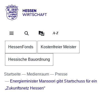
Direkt zum Kopf der Se
Direkt zum Inhalt
Direkt zum Fuß der Sei
Hessen
-
Wirtschaft
A-Z
HessenFonds
Kostenfreier Meister
Hessische Bauordnung
Startseite
Medienraum
Presse
Energieminister Mansoori gibt Startschuss für ein
„Zukunftsnetz Hessen“