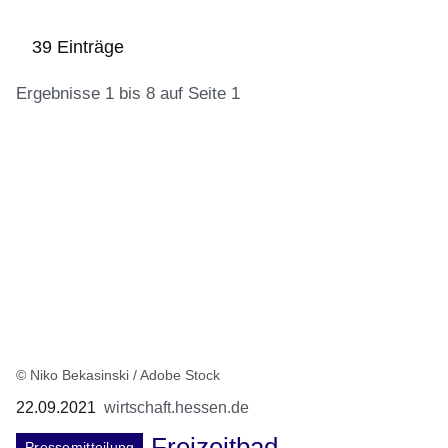
39 Einträge
Ergebnisse 1 bis 8 auf Seite 1
:39
Ergebnisse:Ergebnisse
1
bis
8
auf
Seite
1
© Niko Bekasinski / Adobe Stock
22.09.2021
wirtschaft.hessen.de
Freizeitbad
Pressemitteilung