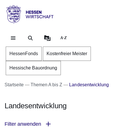
Direkt zum Kopf der Se
Direkt zum Inhalt
Direkt zum Fuß der Sei
Hessen
-
Wirtschaft
A-Z
HessenFonds
Kostenfreier Meister
Hessische Bauordnung
Startseite
Themen A bis Z
Landesentwicklung
Landesentwicklung
Filter anwenden