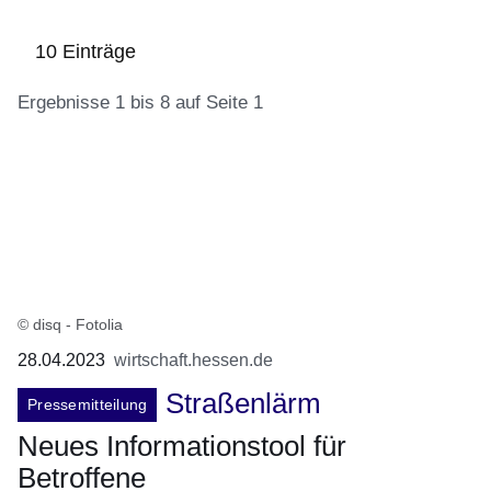
10 Einträge
Ergebnisse 1 bis 8 auf Seite 1
:10
Ergebnisse:Ergebnisse
1
bis
8
auf
© disq - Fotolia
Seite
28.04.2023
wirtschaft.hessen.de
1
Straßenlärm
Pressemitteilung
Neues Informationstool für
Betroffene