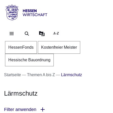
Direkt zum Kopf der Se
Direkt zum Inhalt
Direkt zum Fuß der Sei
Hessen
-
Wirtschaft
A-Z
HessenFonds
Kostenfreier Meister
Hessische Bauordnung
Startseite
Themen A bis Z
Lärmschutz
Lärmschutz
Filter anwenden