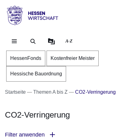
Direkt zum Kopf der Se
Direkt zum Inhalt
Direkt zum Fuß der Sei
Hessen
-
Wirtschaft
A-Z
HessenFonds
Kostenfreier Meister
Hessische Bauordnung
Startseite
Themen A bis Z
CO2-Verringerung
CO2-Verringerung
Filter anwenden