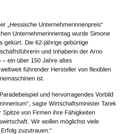
m neuen Fenster
einem neuen Fenster
h in einem neuen Fenster
 sich in einem neuen Fenster
ffnet sich in einem neuen Fenster
er „Hessische Unternehmerinnenpreis“
schen Unternehmerinnentag wurde Simone
gekürt. Die 62-jährige gebürtige
schäftsführerin und Inhaberin der Arno
– ein über 150 Jahre altes
eltweit führender Hersteller von flexiblen
iemaschinen ist.
Paradebeispiel und hervorragendes Vorbild
innentum“, sagte Wirtschaftsminister Tarek
 Spitze von Firmen ihre Fähigkeiten
wirtschaft. Wir wollen möglichst viele
 Erfolg zuzutrauen.“