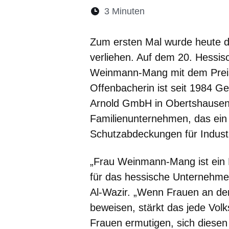
Lesedauer:
3 Minuten
Öffnet sich in eine
Öffnet sich in 
Öffnet sic
Öffnet
Ö
Zum ersten Mal wurde heute d
verliehen. Auf dem 20. Hessi
Weinmann-Mang mit dem Preis 
Offenbacherin ist seit 1984 Ge
Arnold GmbH in Obertshausen 
Familienunternehmen, das ein w
Schutzabdeckungen für Industr
„Frau Weinmann-Mang ist ein 
für das hessische Unternehmer
Al-Wazir. „Wenn Frauen an der
beweisen, stärkt das jede Volks
Frauen ermutigen, sich diesen