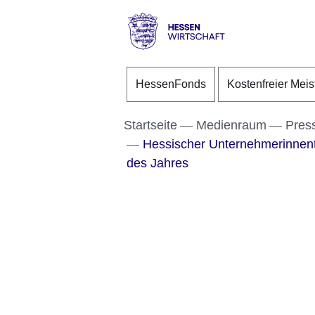
Direkt zum Kopf der S
Direkt zum Inhalt
Direkt zum Fuß der Se
Hessen
-
HessenFonds
Kostenfreier Meis
Wirtschaft
Startseite
Medienraum
Pres
Hessischer Unternehmerinnen
des Jahres