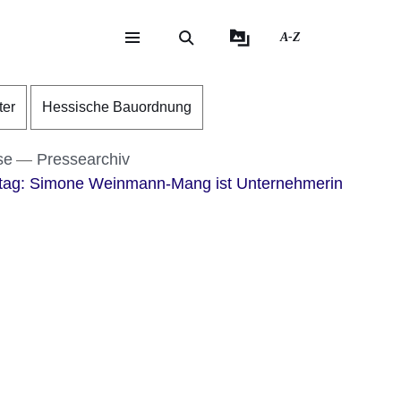
A-Z
eite
ite
ter
Hessische Bauordnung
se
Pressearchiv
tag: Simone Weinmann-Mang ist Unternehmerin