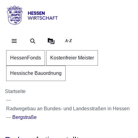
Direkt zum Kopf der Se
Direkt zum Inhalt
Direkt zum Fuß der Sei
Hessen
-
Wirtschaft
A-Z
HessenFonds
Kostenfreier Meister
Hessische Bauordnung
Startseite
Radwegebau an Bundes- und Landesstraßen in Hessen
Bergstraße