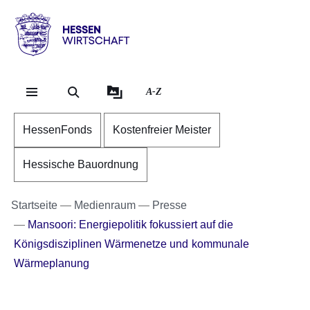
Direkt zum Kopf der Se
Direkt zum Inhalt
Direkt zum Fuß der Sei
Hessen
-
Wirtschaft
A-Z
HessenFonds
Kostenfreier Meister
Hessische Bauordnung
Startseite
Medienraum
Presse
Mansoori: Energiepolitik fokussiert auf die
Königsdisziplinen Wärmenetze und kommunale
Wärmeplanung