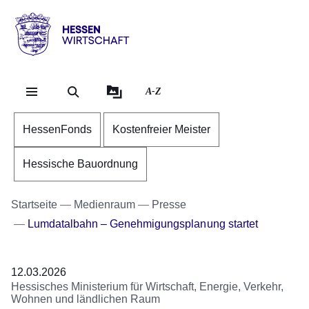
Direkt zum Kopf der Se
Direkt zum Inhalt
Direkt zum Fuß der Sei
Hessen
-
Wirtschaft
A-Z
HessenFonds
Kostenfreier Meister
Hessische Bauordnung
Startseite
Medienraum
Presse
Lumdatalbahn – Genehmigungsplanung startet
12.03.2026
Hessisches Ministerium für Wirtschaft, Energie, Verkehr,
Wohnen und ländlichen Raum