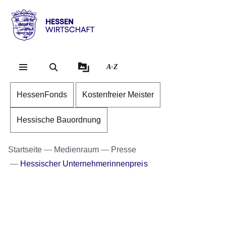
Direkt zum Kopf der Se
Direkt zum Inhalt
Direkt zum Fuß der Sei
Hessen
-
Wirtschaft
A-Z
HessenFonds
Kostenfreier Meister
Hessische Bauordnung
Startseite
Medienraum
Presse
Hessischer Unternehmerinnenpreis