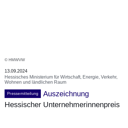
© HMWVW
13.09.2024
Hessisches Ministerium für Wirtschaft, Energie, Verkehr,
Wohnen und ländlichen Raum
Auszeichnung
Pressemitteilung
Hessischer Unternehmerinnenpreis
Öffnet sich in einem neuen Fenster
Öffnet sich in einem neuen Fenster
Öffnet sich in einem neuen Fenster
Öffnet sich in einem neuen Fenster
Öffnet sich in einem neuen Fenster