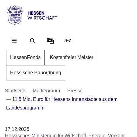
Direkt zum Kopf der Se
Direkt zum Inhalt
Direkt zum Fuß der Sei
Hessen
-
Wirtschaft
A-Z
HessenFonds
Kostenfreier Meister
Hessische Bauordnung
Startseite
Medienraum
Presse
11,5 Mio. Euro für Hessens Innenstädte aus dem
Landesprogramm
17.12.2025
Hessisches Ministerium für Wirtschaft, Energie, Verkehr,