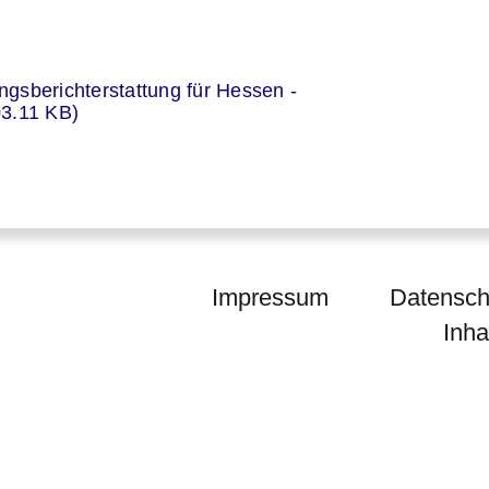
er
ungsberichterstattung für Hessen -
03.11 KB)
Impressum
Datensch
Inha
um für Wirtschaft, Energie, Verkehr, Wohnen und 