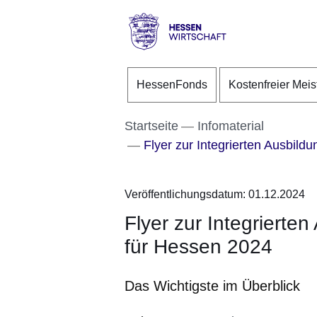
Direkt zum Kopf der S
Direkt zum Inhalt
Direkt zum Fuß der Se
Hessen
-
HessenFonds
Kostenfreier Meis
Wirtschaft
Startseite
Infomaterial
Flyer zur Integrierten Ausbild
Veröffentlichungsdatum: 01.12.2024
Flyer zur Integrierte
für Hessen 2024
Das Wichtigste im Überblick