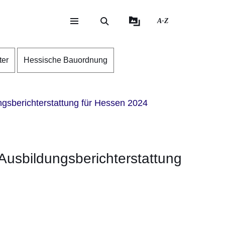
A-Z
eite
ite
ter
Hessische Bauordnung
ungsberichterstattung für Hessen 2024
n Ausbildungsberichterstattung