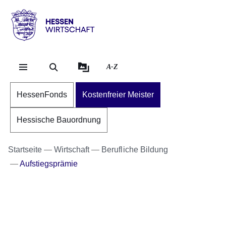
Direkt zum Kopf der Se
Direkt zum Inhalt
Direkt zum Fuß der Sei
Hessen
-
Wirtschaft
A-Z
HessenFonds
Kostenfreier Meister
Hessische Bauordnung
Startseite
Wirtschaft
Berufliche Bildung
Aufstiegsprämie