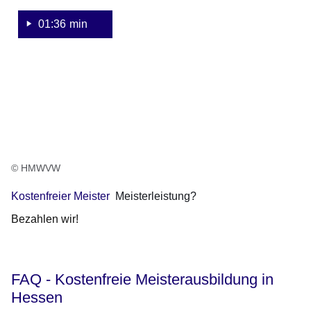
Jahr
kostenfreier
01:36 min
Meister
für
Hessen
© HMWVW
Kostenfreier Meister
Meisterleistung?
Bezahlen wir!
FAQ - Kostenfreie Meisterausbildung in
Hessen