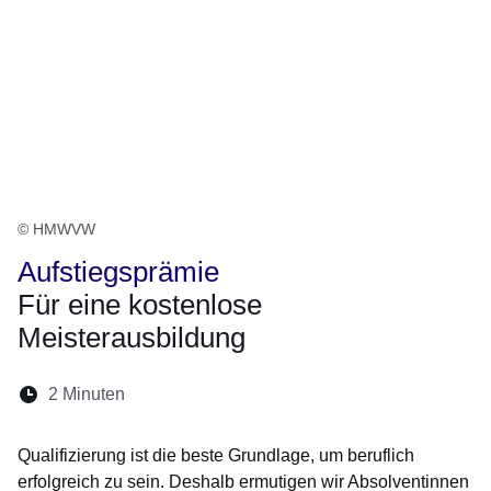
© HMWVW
Aufstiegsprämie
Für eine kostenlose
Meisterausbildung
Lesedauer:
2 Minuten
Öffnet sich in einem neuen Fenster
Öffnet sich in einem neuen Fenster
Öffnet sich in einem neuen Fenste
Öffnet sich in einem neuen Fe
Öffnet sich in einem neu
Qualifizierung ist die beste Grundlage, um beruflich
erfolgreich zu sein. Deshalb ermutigen wir Absolventinnen