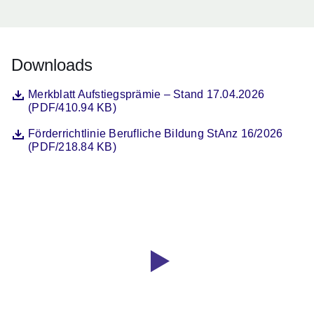
Downloads
Datei
Öffnet sich in einem neuen Fenster
Merkblatt Aufstiegsprämie – Stand 17.04.2026
(PDF/410.94 KB)
Datei
Öffnet sich in einem neuen Fenster
Förderrichtlinie Berufliche Bildung StAnz 16/2026
(PDF/218.84 KB)
Youtube
:Dauer:
Video:
1
Minute,
Meisterleistung?
36
Bezahlen
Sekunden
wir!
-
1