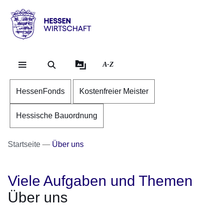
Direkt zum Kopf der S
Direkt zum Inhalt
Direkt zum Fuß der Se
Hessen
-
Wirtschaft
A-Z
HessenFonds
Kostenfreier Meister
Hessische Bauordnung
Startseite
Über uns
Viele Aufgaben und Themen
Über uns