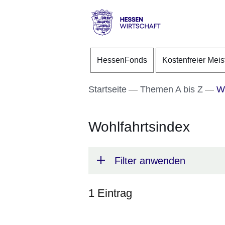
Direkt zum Kopf der S
Direkt zum Inhalt
Direkt zum Fuß der Se
Hessen
-
HessenFonds
Kostenfreier Meis
Wirtschaft
Startseite
Themen A bis Z
Wo
Wohlfahrtsindex
Filter anwenden
1 Eintrag