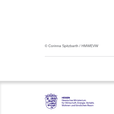
:1
Ergebnis
© Corinna Spitzbarth / HMWEVW
Hessen - Hessisches Ministeri