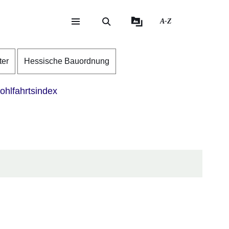
A-Z
eite
ite
ter
Hessische Bauordnung
hlfahrtsindex