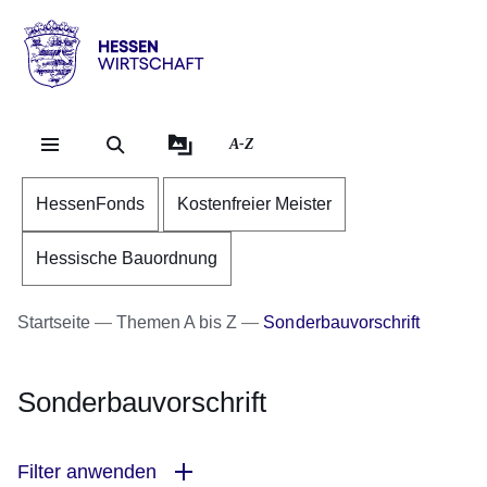
Direkt zum Kopf der Se
Direkt zum Inhalt
Direkt zum Fuß der Sei
Hessen
-
Wirtschaft
A-Z
HessenFonds
Kostenfreier Meister
Hessische Bauordnung
Startseite
Themen A bis Z
Sonderbauvorschrift
Sonderbauvorschrift
Filter anwenden