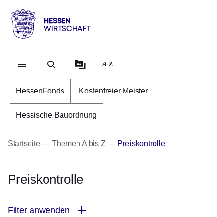
Direkt zum Kopf der Se
Direkt zum Inhalt
Direkt zum Fuß der Sei
Hessen
-
Wirtschaft
A-Z
HessenFonds
Kostenfreier Meister
Hessische Bauordnung
Startseite
Themen A bis Z
Preiskontrolle
Preiskontrolle
Filter anwenden