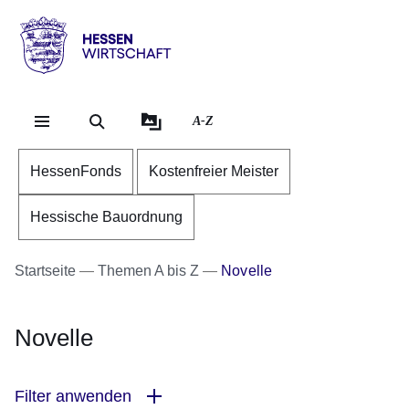
Direkt zum Kopf der Se
Direkt zum Inhalt
Direkt zum Fuß der Sei
Hessen
-
Wirtschaft
A-Z
HessenFonds
Kostenfreier Meister
Hessische Bauordnung
Startseite
Themen A bis Z
Novelle
Novelle
Filter anwenden