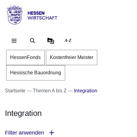
Direkt zum Kopf der Se
Direkt zum Inhalt
Direkt zum Fuß der Sei
Hessen
-
Wirtschaft
A-Z
HessenFonds
Kostenfreier Meister
Hessische Bauordnung
Startseite
Themen A bis Z
Integration
Integration
Filter anwenden