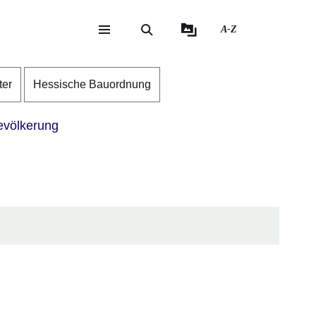
A-Z
eite
ite
ter
Hessische Bauordnung
völkerung