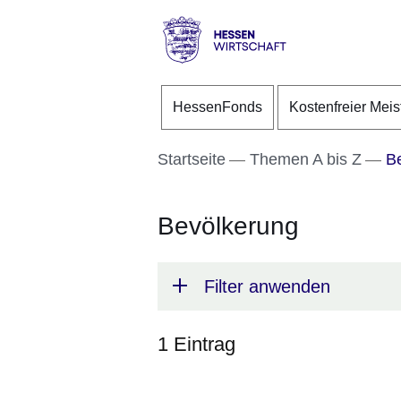
Direkt zum Kopf der S
Direkt zum Inhalt
Direkt zum Fuß der Se
Hessen
-
HessenFonds
Kostenfreier Meis
Wirtschaft
Startseite
Themen A bis Z
Be
Bevölkerung
Filter anwenden
1 Eintrag