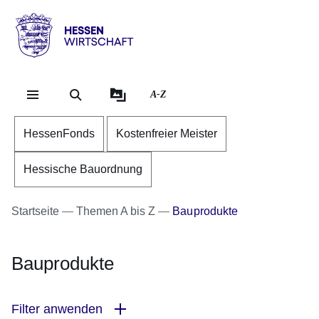
Direkt zum Kopf der Se
Direkt zum Inhalt
Direkt zum Fuß der Sei
Hessen
-
Wirtschaft
A-Z
HessenFonds
Kostenfreier Meister
Hessische Bauordnung
Startseite
Themen A bis Z
Bauprodukte
Bauprodukte
Filter anwenden