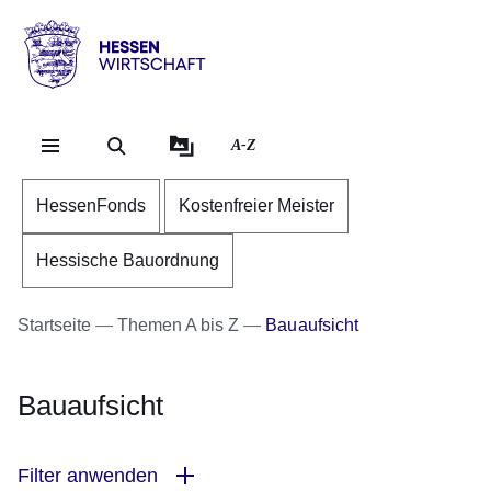
Direkt zum Kopf der Se
Direkt zum Inhalt
Direkt zum Fuß der Sei
Hessen
-
Wirtschaft
A-Z
HessenFonds
Kostenfreier Meister
Hessische Bauordnung
Startseite
Themen A bis Z
Bauaufsicht
Bauaufsicht
Filter anwenden