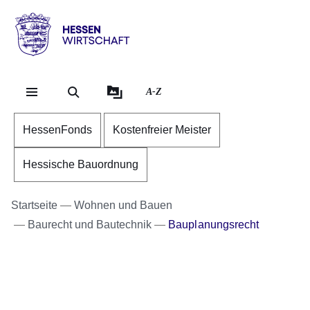
Direkt zum Kopf der Se
Direkt zum Inhalt
Direkt zum Fuß der Sei
Hessen
-
Wirtschaft
A-Z
HessenFonds
Kostenfreier Meister
Hessische Bauordnung
Startseite
Wohnen und Bauen
Baurecht und Bautechnik
Bauplanungsrecht