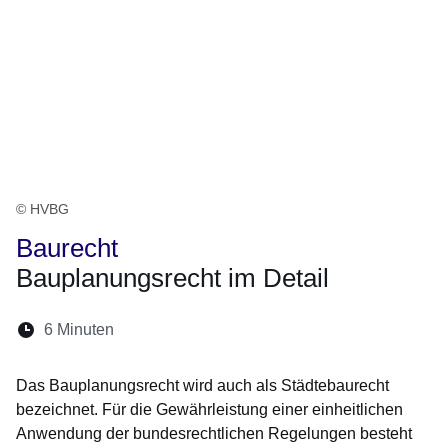
© HVBG
Baurecht
Bauplanungsrecht im Detail
Lesedauer:
6 Minuten
Öffnet sich in einem neuen Fenster
Öffnet sich in einem neuen Fenster
Öffnet sich in einem neuen Fenste
Öffnet sich in einem neuen Fe
Öffnet sich in einem neu
Das Bauplanungsrecht wird auch als Städtebaurecht
bezeichnet. Für die Gewährleistung einer einheitlichen
Anwendung der bundesrechtlichen Regelungen besteht