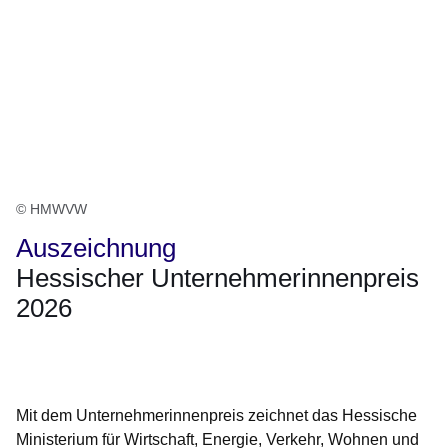
© HMWVW
Auszeichnung
Hessischer Unternehmerinnenpreis
2026
Öffnet sich in einem neuen Fenster
Öffnet sich in einem neuen Fenster
Öffnet sich in einem neuen Fenster
Öffnet sich in einem neuen Fenster
Öffnet sich in einem neuen Fenster
Mit dem Unternehmerinnenpreis zeichnet das Hessische
Ministerium für Wirtschaft, Energie, Verkehr, Wohnen und