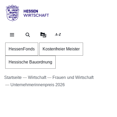
Direkt zum Kopf der Se
Direkt zum Inhalt
Direkt zum Fuß der Sei
Hessen
-
Wirtschaft
A-Z
HessenFonds
Kostenfreier Meister
Hessische Bauordnung
Startseite
Wirtschaft
Frauen und Wirtschaft
Unternehmerinnenpreis 2026